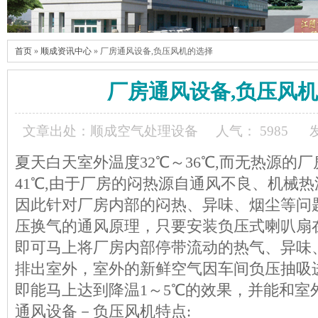
首页
»
顺成资讯中心
» 厂房通风设备,负压风机的选择
厂房通风设备,负压风
文章出处：顺成空气处理设备
人气： 5985
夏天白天室外温度32℃～36℃,而无热源的厂
41℃,由于厂房的闷热源自通风不良、机械
因此针对厂房内部的闷热、异味、烟尘等问
压换气的通风原理，只要安装负压式喇叭扇
即可马上将厂房内部停带流动的热气、异味
排出室外，室外的新鲜空气因车间负压抽吸
即能马上达到降温1～5℃的效果，并能和室
通风设备－负压风机特点: